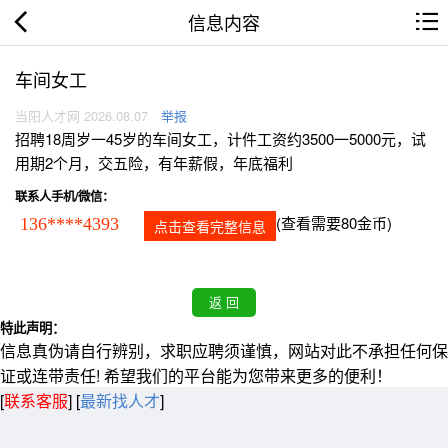
信息内容
车间女工
当阳人才网 2026.08.07
举报
招聘18周岁一45岁的车间女工，计件工资约3500一5000元，试
用期2个月，交五险，有年薪假，年底福利
联系人手机/微信：
(查看需要80金币)
136****4393
点击查看完整信息
特此声明：
信息真伪请自行辨别，求职应聘须谨慎，网站对此不承担任何保
证或连带责任! 希望我们的平台能为您带来更多的便利！
[
联系客服
]
[
最新找人才
]