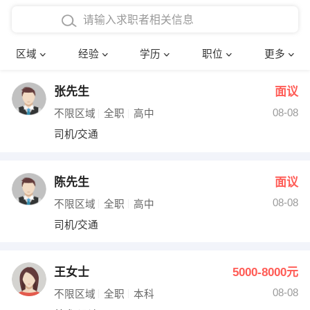
在校学生工作经验
本科
行政后勤
建筑装潢
确定
区域
经验
学历
职位
更多
三年以上工作经验
硕士
销售岗位
教师
张先生
面议
四年以上工作经验
博士
文员
护士
08-08
不限区域
全职
高中
五年以上工作经验
财务会计
传单派发
司机/交通
十年以上工作经验
超市零售
促销导购
陈先生
面议
网络IT
保健按摩
08-08
不限区域
全职
高中
司机/交通
快递员
前台接待
收银员
技术员/工程师
王女士
5000-8000元
08-08
水电/机修
部门经理
不限区域
全职
本科