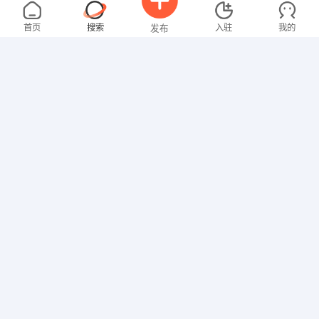
张女士
2000-3000元
08-07
不限区域
全职
高中
首页
搜索
入驻
我的
发布
餐饮服务
龙女士
4000-5000元
08-07
不限区域
全职
招聘信息
求职简历
文员
柳先生
5000-8000元
08-07
不限区域
全职
本科
行政/后勤
卢女士
3000-4000元
08-06
不限区域
全职
高中