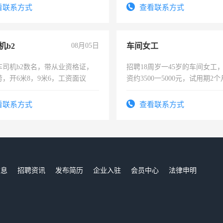
宿，免费发放劳保用品，两班
看联系方式
查看联系方式
25号准时发放工资，工作时间1
机b2
08月05日
车间女工
车司机b2数名，带从业资格证，
招聘18周岁一45岁的车间女工
，开6米8，9米6，工资面议
资约3500一5000元，试用期2
险，有年薪假，年底福利
看联系方式
查看联系方式
信息
招聘资讯
发布简历
企业入驻
会员中心
法律申明
们