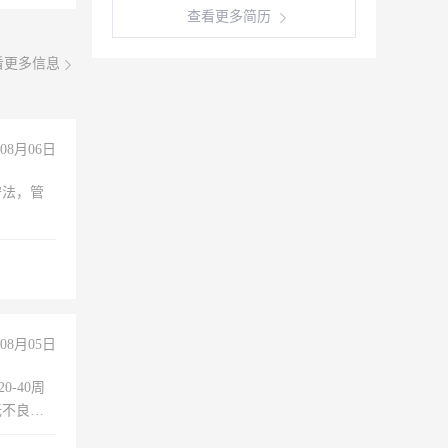
查看更多简历
看更多信息
08月06日
守法，管
08月05日
0-40周
无不良嗜
准八人间住