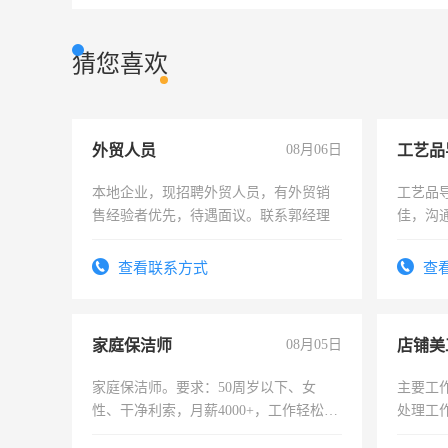
猜您喜欢
外贸人员
08月06日
工艺品
本地企业，现招聘外贸人员，有外贸销
工艺品导
售经验者优先，待遇面议。联系郭经理
佳，沟
上进心
查看联系方式
查
家庭保洁师
08月05日
店铺美
家庭保洁师。要求：50周岁以下、女
主要工
性、干净利索，月薪4000+，工作轻松，
处理工
时间灵活，不需坐班，适合宝妈、全职
作时间