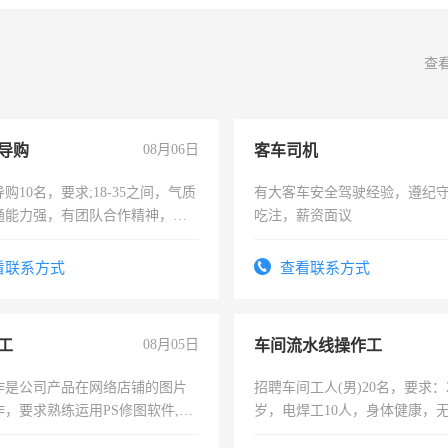
查
导购
08月06日
客车司机
购10名，要求;18-35之间，气质
有大客车安全驾驶经验，遵纪
通能力强，有团队合作精神，有
吃注，薪资面议
，有工作经验者优先！
看联系方式
查看联系方式
工
08月05日
车间流水线操作工
作是公司产品在网络店铺的图片
招聘车间工人(男)20名，要求：2
作，要求熟练运用PS修图软件,工
岁，电焊工10人，身体健康，
每天8小时，待遇优厚。
好。薪资：4500-7000元，标