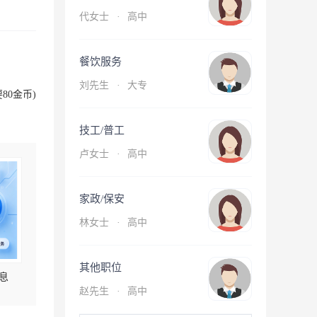
代女士
·
高中
餐饮服务
刘先生
·
大专
80金币)
技工/普工
卢女士
·
高中
家政/保安
林女士
·
高中
其他职位
息
赵先生
·
高中