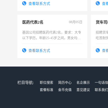
太太等。
查看联系方式
查
医药代表2名
08月05日
货车司
基因公司招聘医药代表2名，要求：大专
招聘货
以下学历，年龄25-45岁之间，男女均
吃苦耐劳
可，需要具有营销经验，从事过医药代
表或者有医学资质的优先，底薪+绩效，
查看联系方式
查
交五险。
栏目导航:
职位搜索
简历中心
名企展示
一句话
套餐标准
金币充值
意见建议
联系我